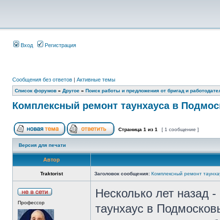
Вход
Регистрация
Сообщения без ответов
|
Активные темы
Список форумов
»
Другое
»
Поиск работы и предложения от бригад и работодате
Комплексный ремонт таунхауса в Подмос
Страница
1
из
1
[ 1 сообщение ]
Версия для печати
Автор
Traktorist
Заголовок сообщения:
Комплексный ремонт таунха
Несколько лет назад -
Профессор
таунхаус в Подмосковь