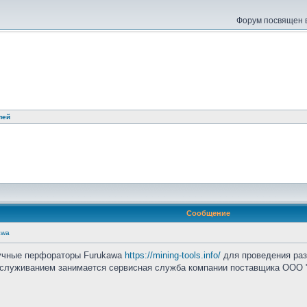
Форум посвящен в
лей
Сообщение
awa
ручные перфораторы Furukawa
https://mining-tools.info/
для проведения раз
обслуживанием занимается сервисная служба компании поставщика ООО 