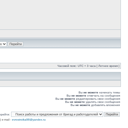
Часовой пояс: UTC + 3 часа [ Летнее время ]
Вы
не можете
начинать темы
Вы
не можете
отвечать на сообщения
Вы
не можете
редактировать свои сообщения
Вы
не можете
удалять свои сообщения
Вы
не можете
добавлять вложения
ерейти:
| e-mail -
evrostroika98@yandex.ru