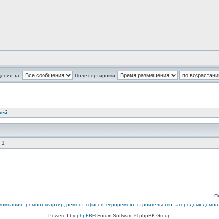
ения за:
Поле сортировки
лей
 1
П
компания
-
ремонт квартир, ремонт офисов, евроремонт, строительство загородных домов
Powered by
phpBB
® Forum Software © phpBB Group