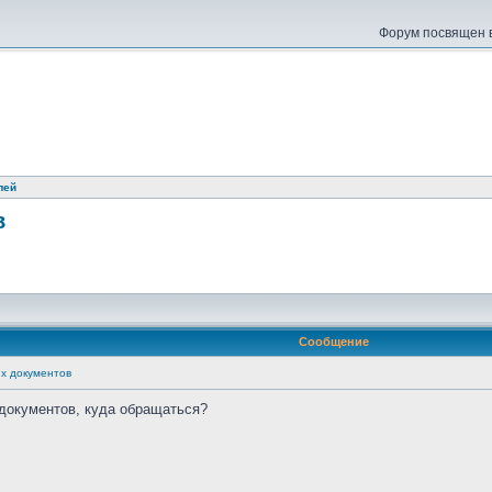
Форум посвящен в
лей
в
Сообщение
х документов
документов, куда обращаться?