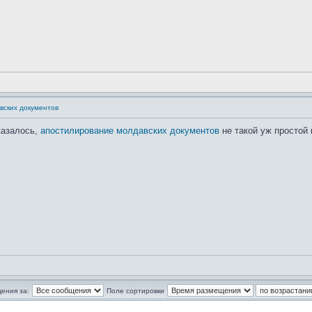
вских документов
казалось,
апостилирование молдавских документов
не такой уж простой 
ения за:
Поле сортировки