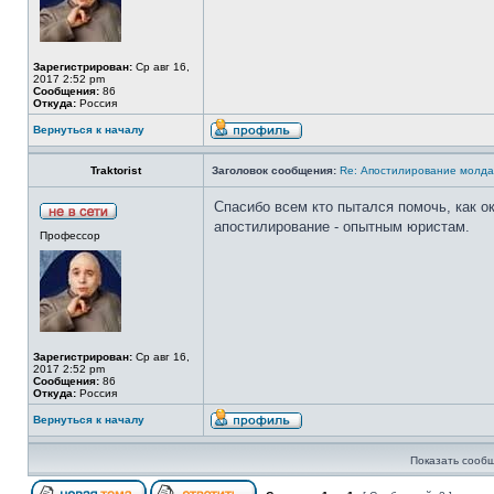
Зарегистрирован:
Ср авг 16,
2017 2:52 pm
Сообщения:
86
Откуда:
Россия
Вернуться к началу
Traktorist
Заголовок сообщения:
Re: Апостилирование молда
Спасибо всем кто пытался помочь, как о
апостилирование - опытным юристам.
Профессор
Зарегистрирован:
Ср авг 16,
2017 2:52 pm
Сообщения:
86
Откуда:
Россия
Вернуться к началу
Показать сообщ