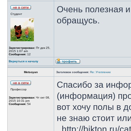
Очень полезная 
Студент
обращусь.
Зарегистрирован:
Пт дек 25,
2015 1:07 am
Сообщения:
12
Вернуться к началу
Metsoyan
Заголовок сообщения:
Re: Утепление
Спасибо за инфор
Профессор
(информация) пр
Зарегистрирован:
Чт окт 08,
2015 10:31 pm
вот хочу полы в 
Сообщения:
54
не знаю стоит или
_http://bikton.ru/ca