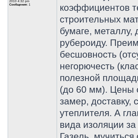
2010 4:32 pm
коэффициентов т
Сообщения:
1
строительных мат
бумаге, металлу, 
рубероиду. Преим
бесшовность (отс
негорючесть (кла
полезной площади
(до 60 мм). Цены 
замер, доставку, 
утеплителя. А гла
вида изоляции за 
Газель, мучиться