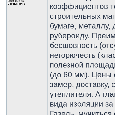
2010 4:32 pm
коэффициентов т
Сообщения:
1
строительных мат
бумаге, металлу, 
рубероиду. Преим
бесшовность (отс
негорючесть (кла
полезной площади
(до 60 мм). Цены 
замер, доставку, 
утеплителя. А гла
вида изоляции за 
Газель, мучиться