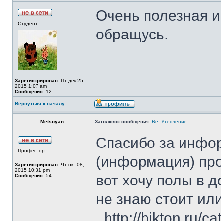
Очень полезная 
Студент
обращусь.
Зарегистрирован:
Пт дек 25,
2015 1:07 am
Сообщения:
12
Вернуться к началу
Metsoyan
Заголовок сообщения:
Re: Утепление
Спасибо за инфор
Профессор
(информация) пр
Зарегистрирован:
Чт окт 08,
2015 10:31 pm
вот хочу полы в 
Сообщения:
54
не знаю стоит или
_http://bikton.ru/ca