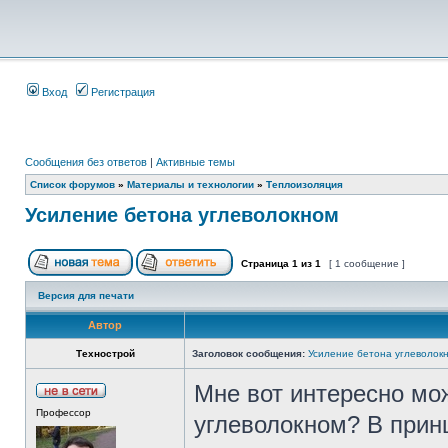
Вход
Регистрация
Сообщения без ответов
|
Активные темы
Список форумов
»
Материалы и технологии
»
Теплоизоляция
Усиление бетона углеволокном
Страница
1
из
1
[ 1 сообщение ]
Версия для печати
Автор
Технострой
Заголовок сообщения:
Усиление бетона углеволок
Мне вот интересно мо
Профессор
углеволокном? В принц