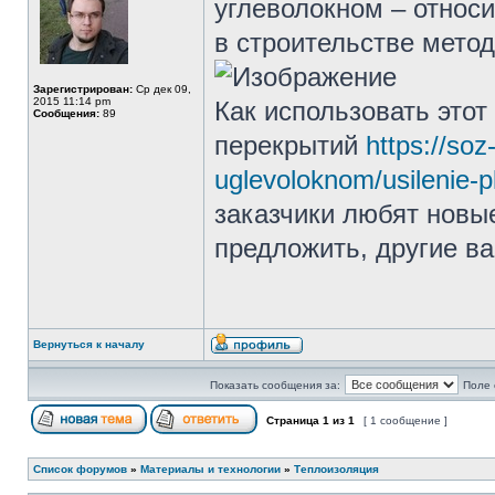
углеволокном – относ
в строительстве метод
Зарегистрирован:
Ср дек 09,
2015 11:14 pm
Как использовать это
Сообщения:
89
перекрытий
https://soz
uglevoloknom/usilenie-p
заказчики любят новые
предложить, другие в
Вернуться к началу
Показать сообщения за:
Поле 
Страница
1
из
1
[ 1 сообщение ]
Список форумов
»
Материалы и технологии
»
Теплоизоляция