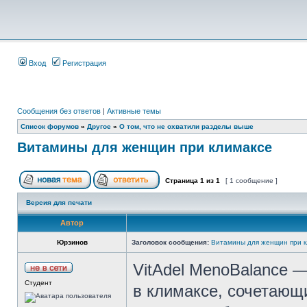
Вход
Регистрация
Сообщения без ответов
|
Активные темы
Список форумов
»
Другое
»
О том, что не охватили разделы выше
Витамины для женщин при климаксе
Страница
1
из
1
[ 1 сообщение ]
Версия для печати
Автор
Юрзинов
Заголовок сообщения:
Витамины для женщин при к
VitAdel MenoBalance 
Студент
в климаксе, сочетающ