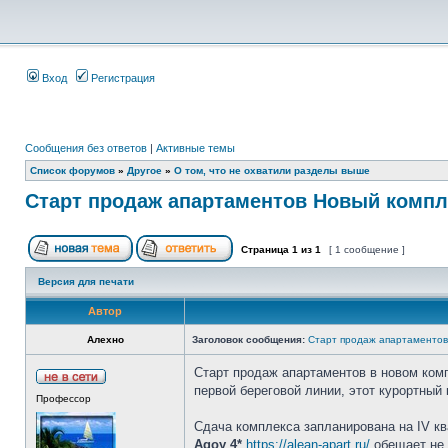
Вход
Регистрация
Сообщения без ответов
|
Активные темы
Список форумов
»
Другое
»
О том, что не охватили разделы выше
Старт продаж апартаментов Новый компле
Страница
1
из
1
[ 1 сообщение ]
Версия для печати
Автор
Алехно
Заголовок сообщения:
Старт продаж апартаментов 
Старт продаж апартаментов в новом ко
первой береговой линии, этот курортный
Профессор
Сдача комплекса запланирована на IV кв
Agoy 4*
https://alean-apart.ru/
обещает не 