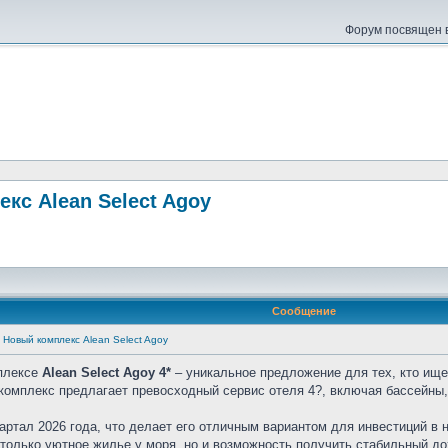
Форум посвящен в
кс Alean Select Agoy
Сообщение
Новый комплекс Alean Select Agoy
мплексе
Alean Select Agoy 4*
– уникальное предложение для тех, кто ищ
 комплекс предлагает превосходный сервис отеля 4?, включая бассейны,
артал 2026 года, что делает его отличным вариантом для инвестиций в
только уютное жилье у моря, но и возможность получить стабильный до