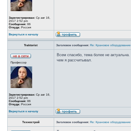
Зарегистрирован:
Ср авг 16,
2017 2:52 pm
Сообщения:
86
Откуда:
Россия
Вернуться к началу
Traktorist
Заголовок сообщения:
Re: Крановое оборудование
Всем спасибо, тема более не актуальна
чем я рассчитывал.
Профессор
Зарегистрирован:
Ср авг 16,
2017 2:52 pm
Сообщения:
86
Откуда:
Россия
Вернуться к началу
Технострой
Заголовок сообщения:
Re: Крановое оборудование