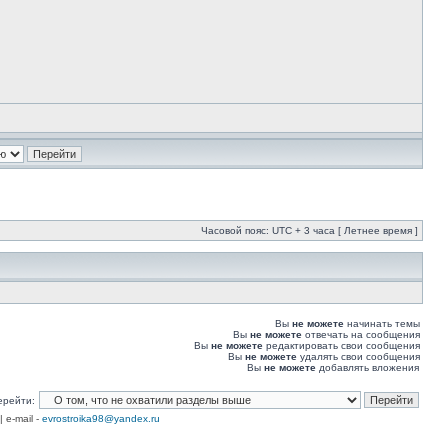
Часовой пояс: UTC + 3 часа [ Летнее время ]
Вы
не можете
начинать темы
Вы
не можете
отвечать на сообщения
Вы
не можете
редактировать свои сообщения
Вы
не можете
удалять свои сообщения
Вы
не можете
добавлять вложения
ерейти:
| e-mail -
evrostroika98@yandex.ru