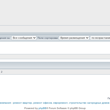
ения за:
Поле сортировки
 2
П
компания
-
ремонт квартир, ремонт офисов, евроремонт, строительство загородных домов
Powered by
phpBB
® Forum Software © phpBB Group