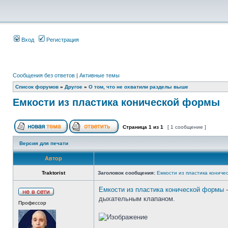
Вход
Регистрация
Сообщения без ответов
|
Активные темы
Список форумов
»
Другое
»
О том, что не охватили разделы выше
Емкости из пластика конической формы
Страница
1
из
1
[ 1 сообщение ]
Версия для печати
Автор
Traktorist
Заголовок сообщения:
Емкости из пластика конич
Емкости из пластика конической формы
-
дыхательным клапаном.
Профессор