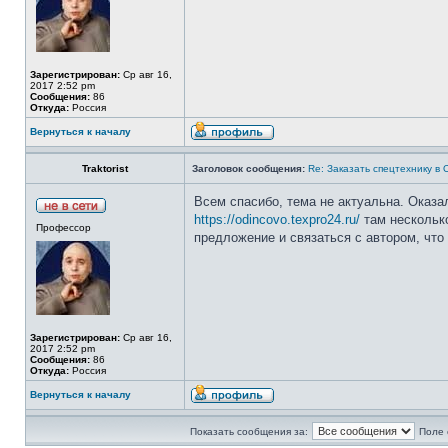
Зарегистрирован:
Ср авг 16,
2017 2:52 pm
Сообщения:
86
Откуда:
Россия
Вернуться к началу
Traktorist
Заголовок сообщения:
Re: Заказать спецтехнику в
Всем спасибо, тема не актуальна. Оказа
https://odincovo.texpro24.ru/
там нескольк
Профессор
предложение и связаться с автором, что 
Зарегистрирован:
Ср авг 16,
2017 2:52 pm
Сообщения:
86
Откуда:
Россия
Вернуться к началу
Показать сообщения за:
Поле 