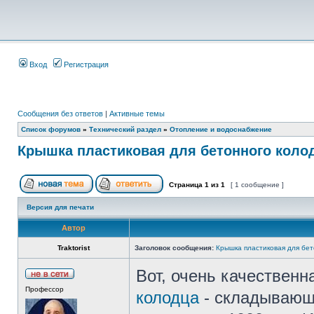
Вход
Регистрация
Сообщения без ответов
|
Активные темы
Список форумов
»
Технический раздел
»
Отопление и водоснабжение
Крышка пластиковая для бетонного коло
Страница
1
из
1
[ 1 сообщение ]
Версия для печати
Автор
Traktorist
Заголовок сообщения:
Крышка пластиковая для бе
Вот, очень качествен
Профессор
колодца
- складывающ