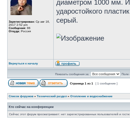
диаметром 1000 мм. И
ударостойкого пластик
серый.
Зарегистрирован:
Ср авг 16,
2017 2:52 pm
Сообщения:
86
Откуда:
Россия
Вернуться к началу
Показать сообщения за:
Поле 
Страница
1
из
1
[ 1 сообщение ]
Список форумов
»
Технический раздел
»
Отопление и водоснабжение
Кто сейчас на конференции
Сейчас этот форум просматривают: нет зарегистрированных пользователей и гости: