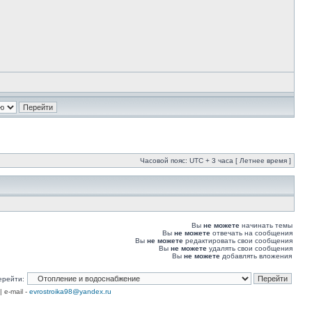
Часовой пояс: UTC + 3 часа [ Летнее время ]
Вы
не можете
начинать темы
Вы
не можете
отвечать на сообщения
Вы
не можете
редактировать свои сообщения
Вы
не можете
удалять свои сообщения
Вы
не можете
добавлять вложения
ерейти:
| e-mail -
evrostroika98@yandex.ru