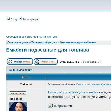
Вход
Регистрация
Сообщения без ответов
|
Активные темы
Список форумов
»
Технический раздел
»
Отопление и водоснабжение
Емкости подземные для топлива
Страница
1
из
1
[ 1 сообщение ]
Версия для печати
Автор
Traktorist
Заголовок сообщения:
Емкости подземные для топ
Емкости подземные для топлива
- предн
возможность доукомплектации изделия 
Профессор