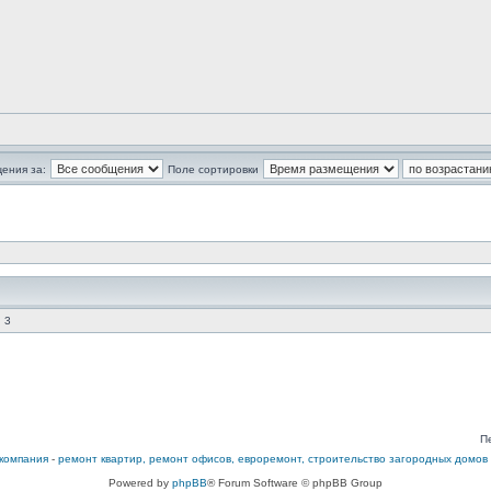
ения за:
Поле сортировки
 3
П
компания
-
ремонт квартир, ремонт офисов, евроремонт, строительство загородных домов
Powered by
phpBB
® Forum Software © phpBB Group