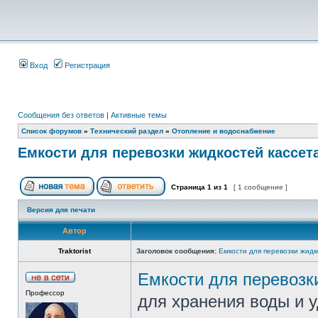
Вход
Регистрация
Сообщения без ответов
|
Активные темы
Список форумов
»
Технический раздел
»
Отопление и водоснабжение
Емкости для перевозки жидкостей кассет
Страница
1
из
1
[ 1 сообщение ]
Версия для печати
Автор
Traktorist
Заголовок сообщения:
Емкости для перевозки жидк
Емкости для перевозк
Профессор
для хранения воды и 