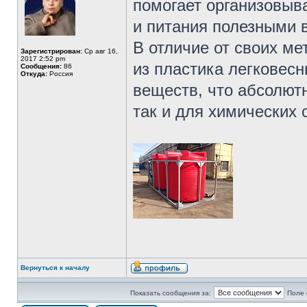
помогает организовыв
и питания полезными 
В отличие от своих м
Зарегистрирован:
Ср авг 16,
2017 2:52 pm
из пластика легковес
Сообщения:
86
Откуда:
Россия
веществ, что абсолютн
так и для химических 
Вернуться к началу
Показать сообщения за:
Поле 