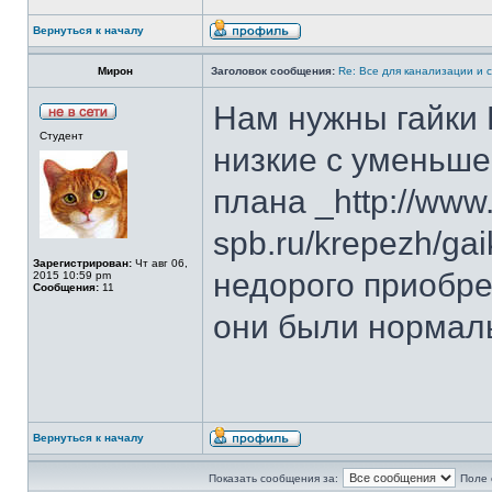
Вернуться к началу
Мирон
Заголовок сообщения:
Re: Все для канализации и с
Нам нужны гайки
Студент
низкие с уменьше
плана _http://www.
spb.ru/krepezh/ga
Зарегистрирован:
Чт авг 06,
недорого приобре
2015 10:59 pm
Сообщения:
11
они были нормаль
Вернуться к началу
Показать сообщения за:
Поле 