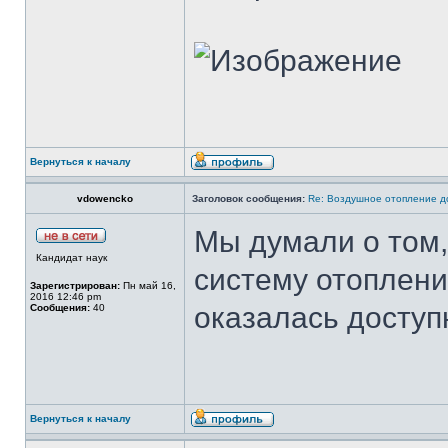
Вернуться к началу
vdowencko
Заголовок сообщения:
Re: Воздушное отопление д
Мы думали о том
Кандидат наук
систему отоплени
Зарегистрирован:
Пн май 16,
2016 12:46 pm
оказалась доступ
Сообщения:
40
Вернуться к началу