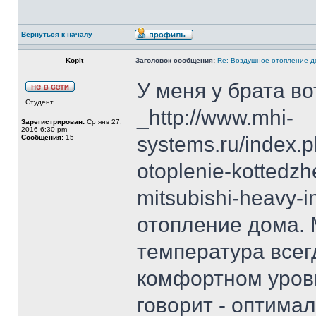
Вернуться к началу
Kopit
Заголовок сообщения:
Re: Воздушное отопление д
У меня у брата во
Студент
_http://www.mhi-
Зарегистрирован:
Ср янв 27,
2016 6:30 pm
systems.ru/index.p
Сообщения:
15
otoplenie-kottedz
mitsubishi-heavy-
отопление дома. 
температура всег
комфортном уровн
говорит - оптима