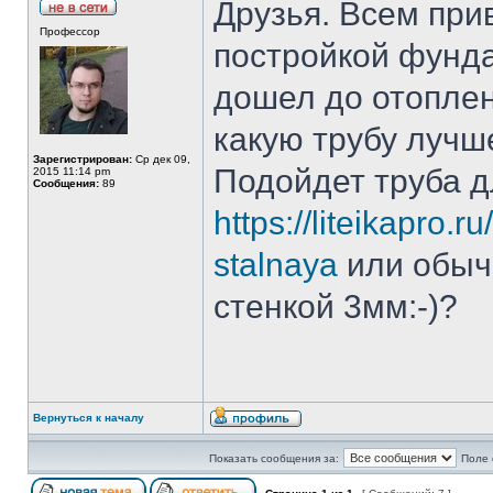
Друзья. Всем при
Профессор
постройкой фунда
дошел до отоплен
какую трубу лучш
Зарегистрирован:
Ср дек 09,
Подойдет труба 
2015 11:14 pm
Сообщения:
89
https://liteikapro
stalnaya
или обыч
стенкой 3мм:-)?
Вернуться к началу
Показать сообщения за:
Поле 