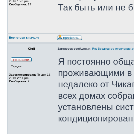
2016 1:26 pm
Так быть или не б
Сообщения:
17
Вернуться к началу
Kirril
Заголовок сообщения:
Re: Воздушное отопление д
Я постоянно обща
Студент
проживающими в 
Зарегистрирован:
Пт дек 18,
2015 2:51 pm
недалеко от Чика
Сообщения:
7
всех домах собра
установлены сист
кондиционировани