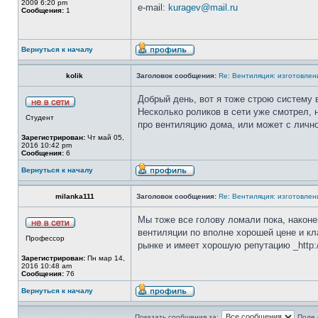
2009 6:20 pm
e-mail:
kuragev@mail.ru
Сообщения:
1
Вернуться к началу
kolik
Заголовок сообщения:
Re: Вентиляция: изготовлен
Добрый день, вот я тоже строю систему 
Несколько роликов в сети уже смотрел, 
Студент
про вентиляцию дома, или может с лично
Зарегистрирован:
Чт май 05,
2016 10:42 pm
Сообщения:
6
Вернуться к началу
milanka111
Заголовок сообщения:
Re: Вентиляция: изготовлен
Мы тоже все голову ломали пока, након
вентиляции по вполне хорошей цене и кл
Профессор
рынке и имеет хорошую репутацию _http://
Зарегистрирован:
Пн мар 14,
2016 10:48 am
Сообщения:
76
Вернуться к началу
Показать сообщения за:
Поле 