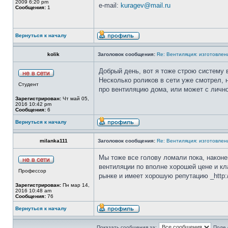
2009 6:20 pm
e-mail:
kuragev@mail.ru
Сообщения:
1
Вернуться к началу
kolik
Заголовок сообщения:
Re: Вентиляция: изготовлен
Добрый день, вот я тоже строю систему 
Несколько роликов в сети уже смотрел, 
Студент
про вентиляцию дома, или может с лично
Зарегистрирован:
Чт май 05,
2016 10:42 pm
Сообщения:
6
Вернуться к началу
milanka111
Заголовок сообщения:
Re: Вентиляция: изготовлен
Мы тоже все голову ломали пока, након
вентиляции по вполне хорошей цене и кл
Профессор
рынке и имеет хорошую репутацию _http://
Зарегистрирован:
Пн мар 14,
2016 10:48 am
Сообщения:
76
Вернуться к началу
Показать сообщения за:
Поле 