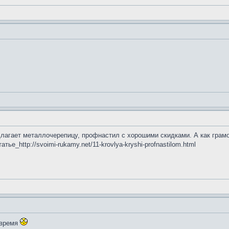
лагает металлочерепицу, профнастил с хорошими скидками. А как грамо
ье_http://svoimi-rukamy.net/11-krovlya-kryshi-profnastilom.html
 время