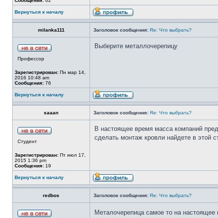
Сообщения:
62
Вернуться к началу
milanka111
Заголовок сообщения:
Re: Что выбрать?
Выберите металлочерепицу
Профессор
Зарегистрирован:
Пн мар 14,
2016 10:48 am
Сообщения:
76
Вернуться к началу
saaan
Заголовок сообщения:
Re: Что выбрать?
В настоящее время масса компаний пред
сделать монтаж кровли найдете в этой стат
Студент
Зарегистрирован:
Пт июл 17,
2015 1:36 pm
Сообщения:
19
Вернуться к началу
redbos
Заголовок сообщения:
Re: Что выбрать?
Металочерепица самое то на настоящее