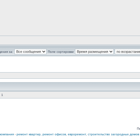
ения за:
Поле сортировки
 1
П
компания
-
ремонт квартир, ремонт офисов, евроремонт, строительство загородных домов