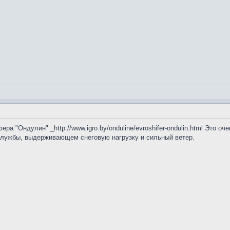
а "Ондулин" _http://www.igro.by/onduline/evroshifer-ondulin.html Это о
службы, выдерживающем снеговую нагрузку и сильный ветер.