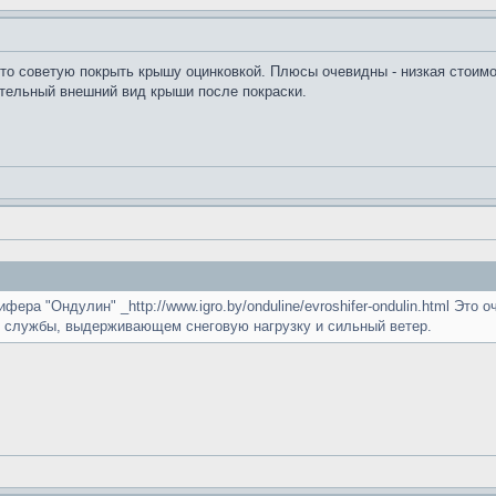
 то советую покрыть крышу оцинковкой. Плюсы очевидны - низкая стоимос
ательный внешний вид крыши после покраски.
ера "Ондулин" _http://www.igro.by/onduline/evroshifer-ondulin.html Это
к службы, выдерживающем снеговую нагрузку и сильный ветер.