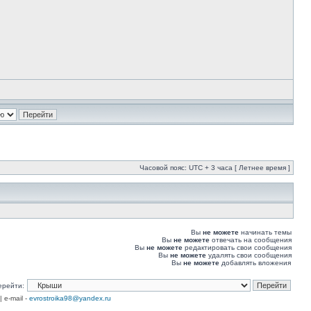
Часовой пояс: UTC + 3 часа [ Летнее время ]
Вы
не можете
начинать темы
Вы
не можете
отвечать на сообщения
Вы
не можете
редактировать свои сообщения
Вы
не можете
удалять свои сообщения
Вы
не можете
добавлять вложения
ерейти:
| e-mail -
evrostroika98@yandex.ru