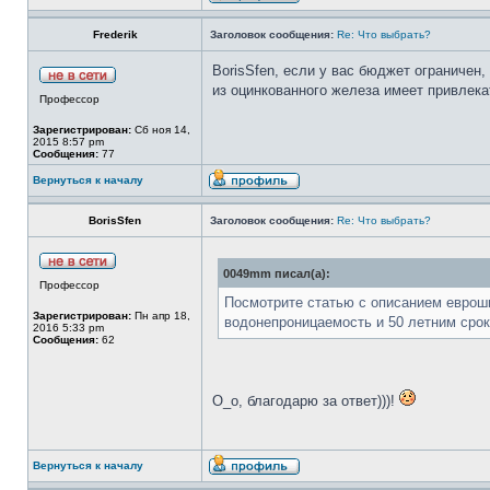
Frederik
Заголовок сообщения:
Re: Что выбрать?
BorisSfen, если у вас бюджет ограничен,
из оцинкованного железа имеет привлек
Профессор
Зарегистрирован:
Сб ноя 14,
2015 8:57 pm
Сообщения:
77
Вернуться к началу
BorisSfen
Заголовок сообщения:
Re: Что выбрать?
0049mm писал(а):
Профессор
Посмотрите статью с описанием еврошиф
Зарегистрирован:
Пн апр 18,
водонепроницаемость и 50 летним сро
2016 5:33 pm
Сообщения:
62
О_о, благодарю за ответ)))!
Вернуться к началу