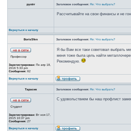
pyotrr
Заголовок сообщения:
Re: Что выбрать?
Рассчитывайте на свои финансы и не гон
Вернуться к началу
BorisSfen
Заголовок сообщения:
Re: Что выбрать?
Я бы Вам все таки советовал выбрать м
меня тоже была цель найти металлочереп
Профессор
Рекомендую.
Зарегистрирован:
Пн апр 18,
2016 5:33 pm
Сообщения:
62
Вернуться к началу
Тарасик
Заголовок сообщения:
Re: Что выбрать?
С удовольствием бы наш профлист замен
Студент
Зарегистрирован:
Вт ноя 17,
2015 10:37 pm
Сообщения:
27
Вернуться к началу