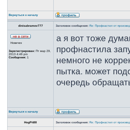
Вернуться к началу
dinisabramov777
Заголовок сообщения:
Re: Профнастил от производ
а я вот тоже дум
Новичек
профнастила запу
Зарегистрирован:
Пт мар 29,
2013 4:46 pm
немного не коррек
Сообщения:
1
пытка. может под
очередь обращать
Вернуться к началу
HogPit88
Заголовок сообщения:
Re: Профнастил от производ