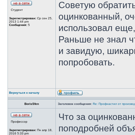
Советую обратит
Студент
оцинкованный, оч
Зарегистрирован:
Ср сен 25,
2013 1:44 pm
использовал еще,
Сообщения:
5
Раньше не знал ч
и завидую, шикар
попробовать.
Вернуться к началу
BorisSfen
Заголовок сообщения:
Re: Профнастил от производ
Что за оцинкова
Профессор
поподробней объ
Зарегистрирован:
Пн апр 18,
2016 5:33 pm