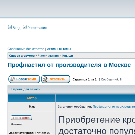
Вход
Регистрация
Сообщения без ответов
|
Активные темы
Список форумов
»
Части здания
»
Крыши
Профнастил от производителя в Москве
Страница
1
из
1
[ Сообщений: 8 ]
Версия для печати
Автор
Мак
Заголовок сообщения:
Профнастил от производите
Приобретение кр
Новичек
достаточно попул
Зарегистрирован:
Чт авг 09,