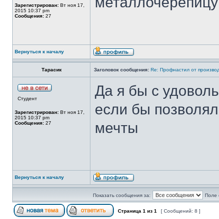
металлочерепицу!
Зарегистрирован:
Вт ноя 17,
2015 10:37 pm
Сообщения:
27
Вернуться к началу
Тарасик
Заголовок сообщения:
Re: Профнастил от производ
Да я бы с удоволь
Студент
если бы позволял
Зарегистрирован:
Вт ноя 17,
2015 10:37 pm
мечты
Сообщения:
27
Вернуться к началу
Показать сообщения за:
Поле 
Страница
1
из
1
[ Сообщений: 8 ]