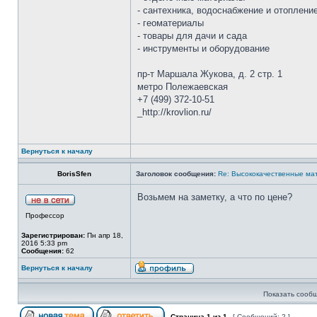
- сантехника, водоснабжение и отоплени
- геоматериалы
- товары для дачи и сада
- инструменты и оборудование
пр-т Маршала Жукова, д. 2 стр. 1
метро Полежаевская
+7 (499) 372-10-51
_http://krovlion.ru/
Вернуться к началу
BorisSfen
Заголовок сообщения:
Re: Высококачественные ма
Возьмем на заметку, а что по цене?
Профессор
Зарегистрирован:
Пн апр 18,
2016 5:33 pm
Сообщения:
62
Вернуться к началу
Показать сообщ
Страница
1
из
1
[ Сообщений: 2 ]