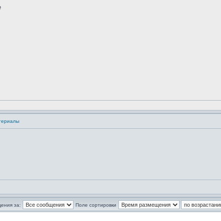
е
териалы
ения за:
Поле сортировки