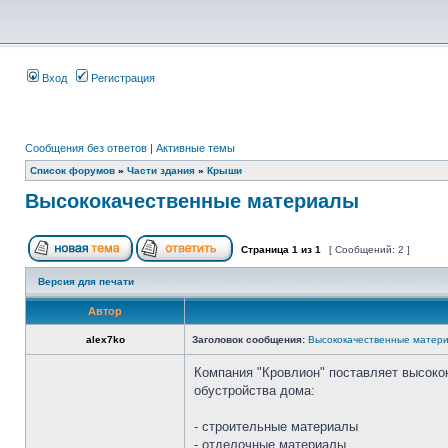
Вход
Регистрация
Сообщения без ответов
|
Активные темы
Список форумов
»
Части здания
»
Крыши
Высококачественные материалы
Страница
1
из
1
[ Сообщений: 2 ]
Версия для печати
Автор
alex7ko
Заголовок сообщения:
Высококачественные матер
Компания "Кровлион" поставляет высоко
обустройства дома:
- строительные материалы
- отделочные материалы