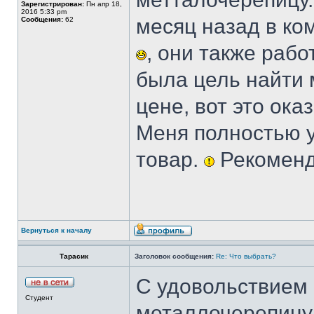
Зарегистрирован:
Пн апр 18,
2016 5:33 pm
месяц назад в к
Сообщения:
62
, они также рабо
была цель найти 
цене, вот это ок
Меня полностью у
товар.
Рекомен
Вернуться к началу
Тарасик
Заголовок сообщения:
Re: Что выбрать?
С удовольствием
Студент
металлочерепицу!