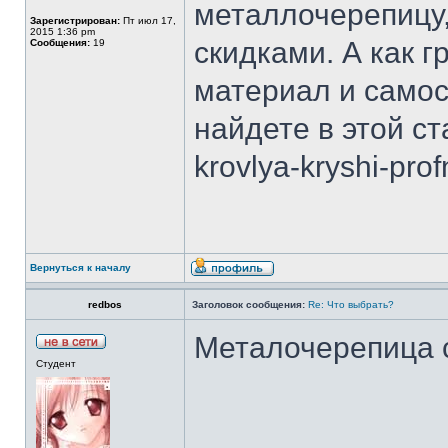
металлочерепицу
Зарегистрирован:
Пт июл 17,
2015 1:36 pm
скидками. А как г
Сообщения:
19
материал и самос
найдете в этой ста
krovlya-kryshi-prof
Вернуться к началу
redbos
Заголовок сообщения:
Re: Что выбрать?
Металочерепица 
Студент