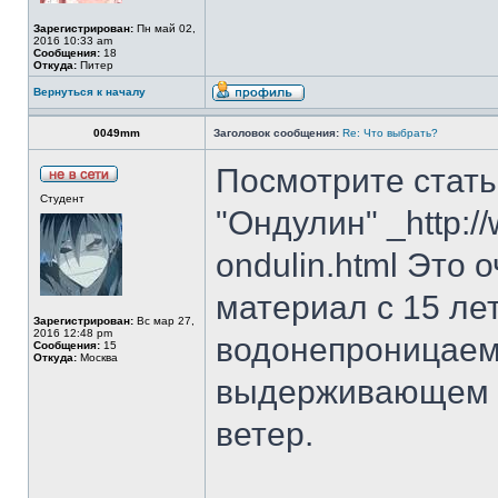
Зарегистрирован:
Пн май 02,
2016 10:33 am
Сообщения:
18
Откуда:
Питер
Вернуться к началу
0049mm
Заголовок сообщения:
Re: Что выбрать?
Посмотрите стат
Студент
"Ондулин" _http://
ondulin.html Это
материал с 15 ле
Зарегистрирован:
Вс мар 27,
2016 12:48 pm
водонепроницаемо
Сообщения:
15
Откуда:
Москва
выдерживающем с
ветер.