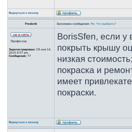
Вернуться к началу
Frederik
Заголовок сообщения:
Re: Что выбрать?
BorisSfen, если у
Профессор
покрыть крышу оц
Зарегистрирован:
Сб ноя 14,
2015 8:57 pm
низкая стоимость;
Сообщения:
77
покраска и ремон
имеет привлекат
покраски.
Вернуться к началу