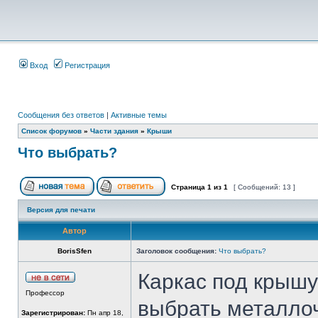
Вход
Регистрация
Сообщения без ответов
|
Активные темы
Список форумов
»
Части здания
»
Крыши
Что выбрать?
Страница
1
из
1
[ Сообщений: 13 ]
Версия для печати
Автор
BorisSfen
Заголовок сообщения:
Что выбрать?
Каркас под крышу 
Профессор
выбрать металлоч
Зарегистрирован:
Пн апр 18,