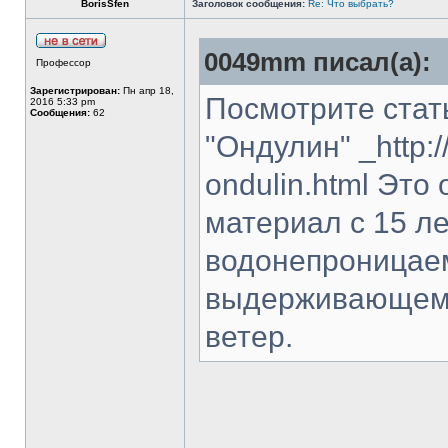
BorisSfen
Заголовок сообщения:
Re: Что выбрать?
0049mm писал(а):
Профессор
Зарегистрирован:
Пн апр 18,
Посмотрите ста
2016 5:33 pm
Сообщения:
62
"Ондулин" _http:/
ondulin.html Это
материал с 15 л
водонепроницаем
выдерживающем 
ветер.