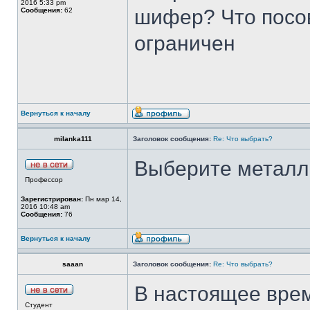
2016 5:33 pm
шифер? Что посо
Сообщения:
62
ограничен
Вернуться к началу
milanka111
Заголовок сообщения:
Re: Что выбрать?
Выберите металл
Профессор
Зарегистрирован:
Пн мар 14,
2016 10:48 am
Сообщения:
76
Вернуться к началу
saaan
Заголовок сообщения:
Re: Что выбрать?
В настоящее врем
Студент