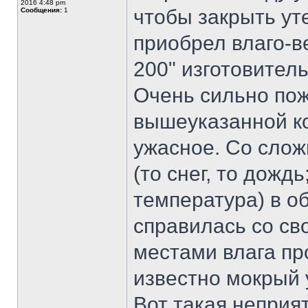
2016 4:48 pm
чтобы закрыть ут
Сообщения:
1
приобрел влаго-в
200" изготовител
Очень сильно пож
вышеуказанной ко
ужасное. Со сло
(то снег, то дожд
температура) в о
справилась со с
местами влага пр
известно мокрый 
Вот такая неприя