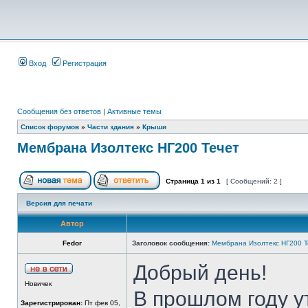
Вход
Регистрация
Сообщения без ответов
|
Активные темы
Список форумов
»
Части здания
»
Крыши
Мембрана Изолтекс НГ200 Течет
Страница
1
из
1
[ Сообщений: 2 ]
Версия для печати
Автор
Fedor
Заголовок сообщения:
Мембрана Изолтекс НГ200 Т
Добрый день!
Новичек
В прошлом году у
Зарегистрирован:
Пт фев 05,