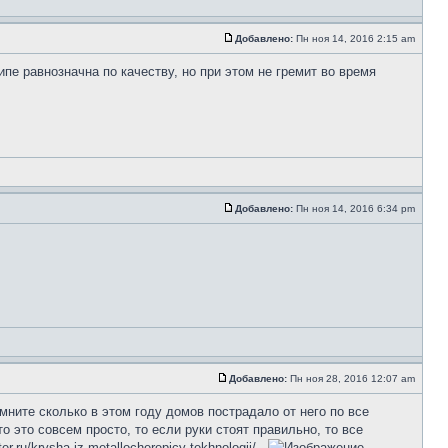
Добавлено:
Пн ноя 14, 2016 2:15 am
пе равнозначна по качеству, но при этом не гремит во время
Добавлено:
Пн ноя 14, 2016 6:34 pm
Добавлено:
Пн ноя 28, 2016 12:07 am
омните сколько в этом году домов пострадало от него по все
о это совсем просто, то если руки стоят правильно, то все
ru/krysha-iz-metallocherepicy-tekhnologii/ .