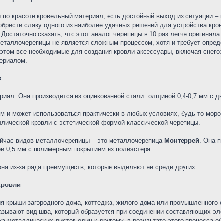
й по красоте кровельный материал, есть достойный выход из ситуации –
обрести славу одного из наиболее удачных решений для устройства кров
 Достаточно сказать, что этот аналог черепицы в 10 раз легче оригинал
металлочерепицы не является сложным процессом, хотя и требует опре
 этом все необходимые для создания кровли аксессуары, включая снего
териалом.
ж
риал. Она производится из оцинкованной стали толщиной 0,4-0,7 мм с 
м и может использоваться практически в любых условиях, будь то мороз
ллической кровли с эстетической формой классической черепицы.
ейчас видов металлочерепицы – это металлочерепица
Монтеррей
. Она 
ой 0,5 мм с полимерным покрытием из полиэстера.
на из-за ряда преимуществ, которые выделяют ее среди других:
кровли
ия крыши загородного дома, коттеджа, жилого дома или промышленного 
зывают вид шва, который образуется при соединении составляющих эле
а металлических листов один к другому, в результате этого процесса 