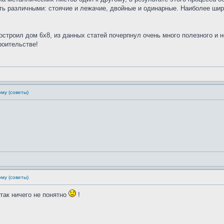
ть различными: стоячие и лежачие, двойные и одинарные. Наиболее шир
остроил дом 6х8, из данных статей почерпнул очень много полезного и 
роительстве!
му (советы)
му (советы)
 так ничего не понятно
!