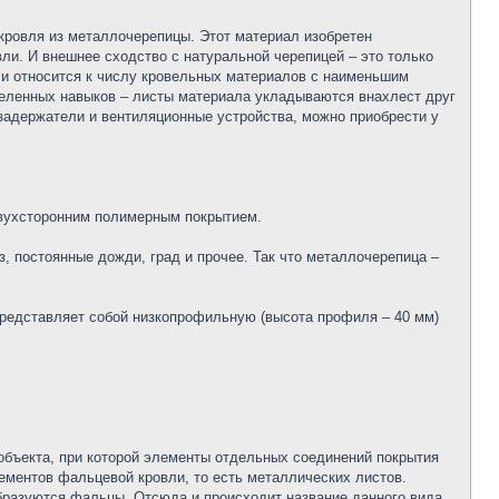
 кровля из металлочерепицы. Этот материал изобретен
ли. И внешнее сходство с натуральной черепицей – это только
а и относится к числу кровельных материалов с наименьшим
деленных навыков – листы материала укладываются внахлест друг
задержатели и вентиляционные устройства, можно приобрести у
двухсторонним полимерным покрытием.
, постоянные дожди, град и прочее. Так что металлочерепица –
представляет собой низкопрофильную (высота профиля – 40 мм)
объекта, при которой элементы отдельных соединений покрытия
ментов фальцевой кровли, то есть металлических листов.
образуются фальцы. Отсюда и происходит название данного вида