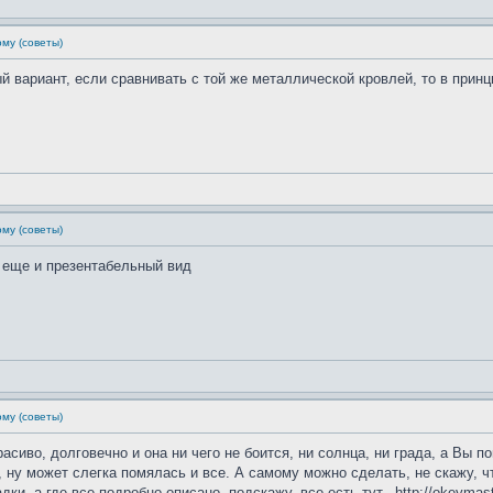
му (советы)
 вариант, если сравнивать с той же металлической кровлей, то в принци
му (советы)
, еще и презентабельный вид
му (советы)
сиво, долговечно и она ни чего не боится, ни солнца, ни града, а Вы п
, ну может слегка помялась и все. А самому можно сделать, не скажу, чт
и, а где все подробно описано, подскажу, все есть тут _http://okeymaster.