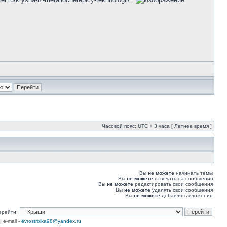
Часовой пояс: UTC + 3 часа [ Летнее время ]
Вы
не можете
начинать темы
Вы
не можете
отвечать на сообщения
Вы
не можете
редактировать свои сообщения
Вы
не можете
удалять свои сообщения
Вы
не можете
добавлять вложения
ерейти:
| e-mail -
evrostroika98@yandex.ru