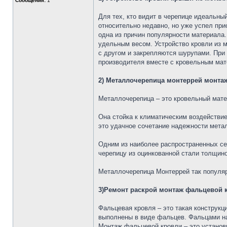
Сообщения:
1
Для тех, кто видит в черепице идеальны
относительно недавно, но уже успел при
одна из причин популярности материала.
удельным весом. Устройство кровли из 
с другом и закрепляются шурупами. При
производителя вместе с кровельным ма
2) Металлочерепица монтеррей монта
Металлочерепица – это кровельный мате
Она стойка к климатическим воздействие
это удачное сочетание надежности мета
Одним из наиболее распространенных с
черепицу из оцинкованной стали толщин
Металлочерепица Монтеррей так популяр
3)Ремонт раскрой монтаж фальцевой 
Фальцевая кровля – это такая конструкц
выполнены в виде фальцев. Фальцами на
Монтаж фальцевой кровли – это установк