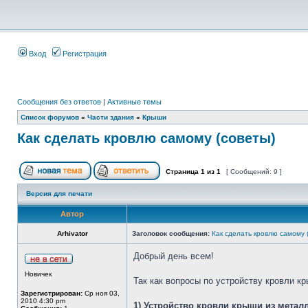
Вход
Регистрация
Сообщения без ответов
|
Активные темы
Список форумов
»
Части здания
»
Крыши
Как сделать кровлю самому (советы)
Страница
1
из
1
[ Сообщений: 9 ]
Версия для печати
Автор
Arhivator
Заголовок сообщения:
Как сделать кровлю самому 
Добрый день всем!
Новичек
Так как вопросы по устройству кровли к
Зарегистрирован:
Ср ноя 03,
2010 4:30 pm
1) Устройство кровли крыши из мета