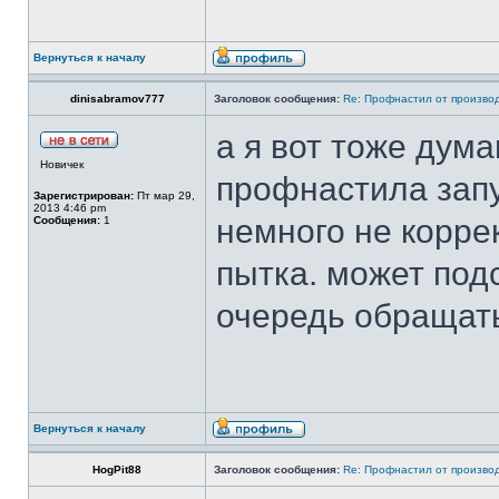
Вернуться к началу
dinisabramov777
Заголовок сообщения:
Re: Профнастил от производ
а я вот тоже дум
Новичек
профнастила запу
Зарегистрирован:
Пт мар 29,
2013 4:46 pm
немного не коррек
Сообщения:
1
пытка. может под
очередь обращать
Вернуться к началу
HogPit88
Заголовок сообщения:
Re: Профнастил от производ