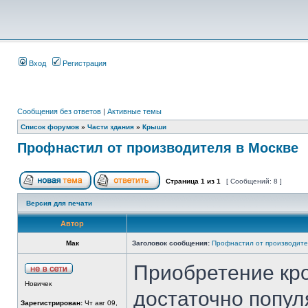
Вход
Регистрация
Сообщения без ответов
|
Активные темы
Список форумов
»
Части здания
»
Крыши
Профнастил от производителя в Москве
Страница
1
из
1
[ Сообщений: 8 ]
Версия для печати
Автор
Мак
Заголовок сообщения:
Профнастил от производите
Приобретение кр
Новичек
достаточно попул
Зарегистрирован:
Чт авг 09,