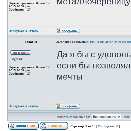
металлочерепицу!
Зарегистрирован:
Вт ноя 17,
2015 10:37 pm
Сообщения:
27
Вернуться к началу
Тарасик
Заголовок сообщения:
Re: Профнастил от производ
Да я бы с удоволь
Студент
если бы позволял
Зарегистрирован:
Вт ноя 17,
2015 10:37 pm
мечты
Сообщения:
27
Вернуться к началу
Показать сообщения за:
Поле 
Страница
1
из
1
[ Сообщений: 8 ]