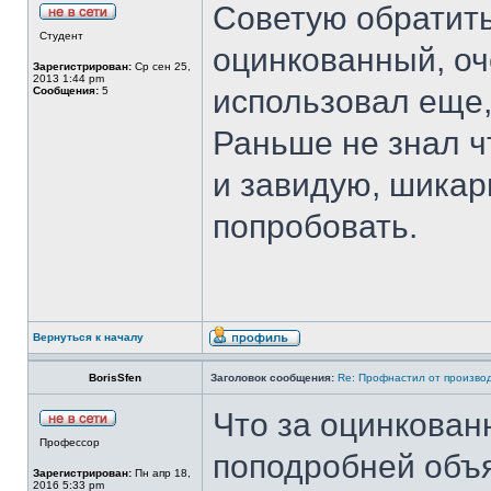
Советую обратит
Студент
оцинкованный, оч
Зарегистрирован:
Ср сен 25,
2013 1:44 pm
использовал еще,
Сообщения:
5
Раньше не знал ч
и завидую, шикар
попробовать.
Вернуться к началу
BorisSfen
Заголовок сообщения:
Re: Профнастил от производ
Что за оцинкова
Профессор
поподробней объ
Зарегистрирован:
Пн апр 18,
2016 5:33 pm