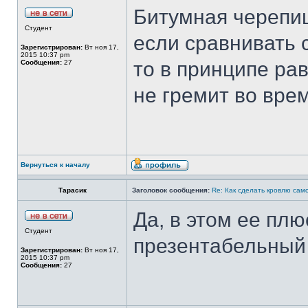
Битумная черепиц
Студент
если сравнивать 
Зарегистрирован:
Вт ноя 17,
2015 10:37 pm
то в принципе рав
Сообщения:
27
не гремит во вре
Вернуться к началу
Тарасик
Заголовок сообщения:
Re: Как сделать кровлю само
Да, в этом ее пл
Студент
презентабельный
Зарегистрирован:
Вт ноя 17,
2015 10:37 pm
Сообщения:
27