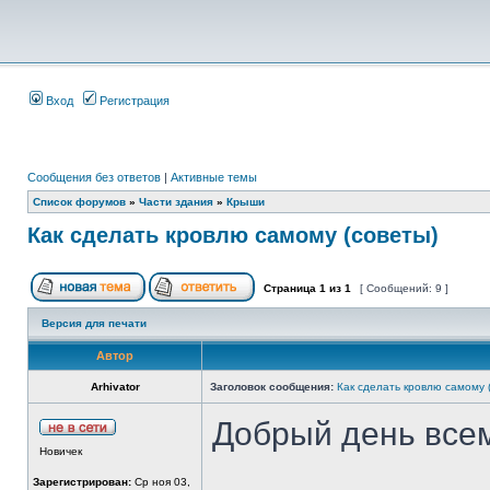
Вход
Регистрация
Сообщения без ответов
|
Активные темы
Список форумов
»
Части здания
»
Крыши
Как сделать кровлю самому (советы)
Страница
1
из
1
[ Сообщений: 9 ]
Версия для печати
Автор
Arhivator
Заголовок сообщения:
Как сделать кровлю самому 
Добрый день все
Новичек
Зарегистрирован:
Ср ноя 03,