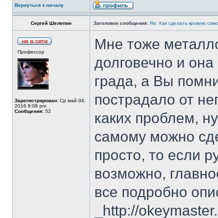
Вернуться к началу
Сергей Шелепин
Заголовок сообщения:
Re: Как сделать кровлю само
Мне тоже металло
Профессор
долговечно и она 
града, а Вы помни
пострадало от нег
Зарегистрирован:
Ср май 04,
2016 8:08 pm
Сообщения:
52
каких проблем, ну
самому можно сде
просто, то если р
возможно, главное
все подробно опис
_http://okeymaster