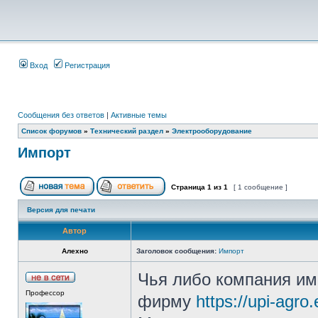
Вход
Регистрация
Сообщения без ответов
|
Активные темы
Список форумов
»
Технический раздел
»
Электрооборудование
Импорт
Страница
1
из
1
[ 1 сообщение ]
Версия для печати
Автор
Алехно
Заголовок сообщения:
Импорт
Чья либо компания им
Профессор
фирму
https://upi-agro