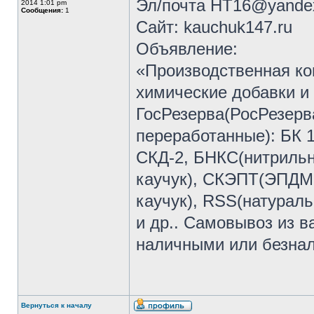
Эл/почта НТ16@yandex
2014 1:01 pm
Сообщения:
1
Сайт: kauchuk147.ru
Объявление:
«Производственная ко
химические добавки и
ГосРезерва(РосРезерва
переработанные): БК 1
СКД-2, БНКС(нитрильн
каучук), СКЭПТ(ЭПДМ
каучук), RSS(натурал
и др.. Самовывоз из в
наличными или безна
Вернуться к началу