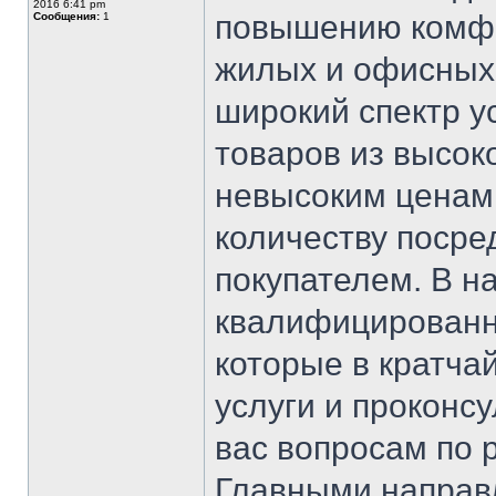
2016 6:41 pm
повышению комфо
Сообщения:
1
жилых и офисных
широкий спектр у
товаров из высок
невысоким ценам
количеству посре
покупателем. В н
квалифицированн
которые в кратч
услуги и проконс
вас вопросам по 
Главными направ