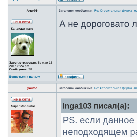
Artur09
Заголовок сообщения:
Re: Строительная фирма -м
А не дороговато 
Кандидат наук
Зарегистрирован:
Вс мар 13,
2016 8:24 pm
Сообщения:
38
Вернуться к началу
youtoo
Заголовок сообщения:
Re: Строительная фирма -м
Inga103 писал(а):
Super Moderator
PS. если данное
неподходящем ра