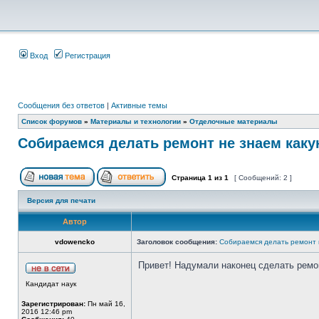
Вход
Регистрация
Сообщения без ответов
|
Активные темы
Список форумов
»
Материалы и технологии
»
Отделочные материалы
Собираемся делать ремонт не знаем как
Страница
1
из
1
[ Сообщений: 2 ]
Версия для печати
Автор
vdowencko
Заголовок сообщения:
Собираемся делать ремонт 
Привет! Надумали наконец сделать ремон
Кандидат наук
Зарегистрирован:
Пн май 16,
2016 12:46 pm