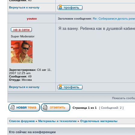
Сообщения:
40
Вернуться к началу
youtoo
Заголовок сообщения:
Re: Собираемся делать рем
Я за ванну. Ребенка как в душевой кабин
Super Moderator
Зарегистрирован:
Сб авг 11,
2007 12:25 am
Сообщения:
49
Откуда:
Москва
Вернуться к началу
Показать сообщ
Страница
1
из
1
[ Сообщений: 2 ]
Список форумов
»
Материалы и технологии
»
Отделочные материалы
Кто сейчас на конференции