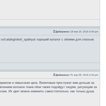
Добавлено:
Сб янв 16, 2016 4:54 pm
.ru/catalog/oboi/_spalnya/ хороший каталог с обоями для спальни.
Добавлено:
Пт апр 08, 2016 2:44 pm
риалов и невысокая цена. Виниловые прослужат вам дольше за
обавлением волокон ткани обои также подойдут людям, ратующим за
кие. Их цвет можно изменить самостоятельно, как только душа