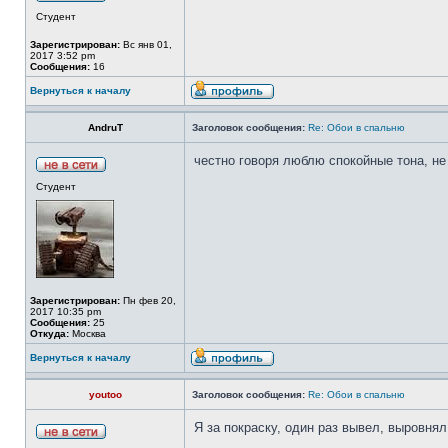
Студент
Зарегистрирован:
Вс янв 01,
2017 3:52 pm
Сообщения:
16
Вернуться к началу
AndruT
Заголовок сообщения:
Re: Обои в спальню
честно говоря люблю спокойные тона, не
Студент
Зарегистрирован:
Пн фев 20,
2017 10:35 pm
Сообщения:
25
Откуда:
Москва
Вернуться к началу
youtoo
Заголовок сообщения:
Re: Обои в спальню
Я за покраску, один раз вывел, выровня