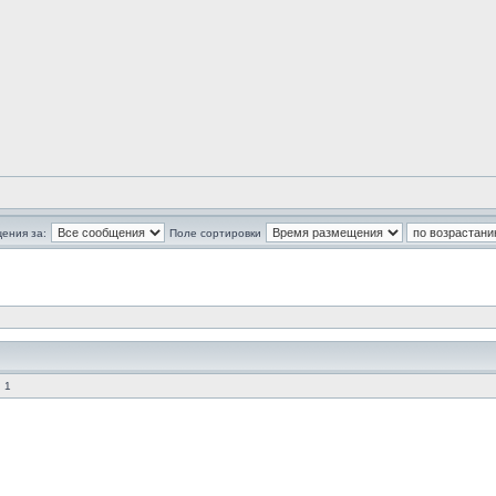
ения за:
Поле сортировки
 1