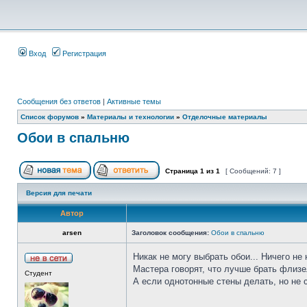
Вход
Регистрация
Сообщения без ответов
|
Активные темы
Список форумов
»
Материалы и технологии
»
Отделочные материалы
Обои в спальню
Страница
1
из
1
[ Сообщений: 7 ]
Версия для печати
Автор
arsen
Заголовок сообщения:
Обои в спальню
Никак не могу выбрать обои... Ничего не
Мастера говорят, что лучше брать флизе
Студент
А если однотонные стены делать, но не с