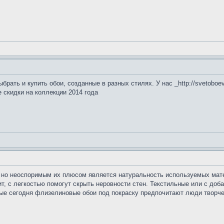
рать и купить обои, созданные в разных стилях. У нас _http://svetoboev
 скидки на коллекции 2014 года
 но неоспоримым их плюсом является натуральность используемых мате
ачит, с легкостью помогут скрыть неровности стен. Текстильные или с д
ые сегодня флизелиновые обои под покраску предпочитают люди творчес