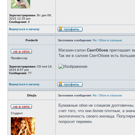
Зарегистрирован:
Вт дек 08,
2015 12:35 pm
Сообщения:
6
Вернуться к началу
Frederik
Заголовок сообщения:
Re: Обои в спальню
Магазин-салон
СветОбоев
приглашает выб
Так же в салоне СветОбоев есть большие
Профессор
Зарегистрирован:
Сб ноя 14,
2015 8:57 pm
Сообщения:
77
Вернуться к началу
Dilejla
Заголовок сообщения:
Re: Обои в спальню
Бумажные обои не слишком долговечны,
счет того, что они более плотные, а зн
Студент
экологичность своего жилища. Популярн
попросит перемен.