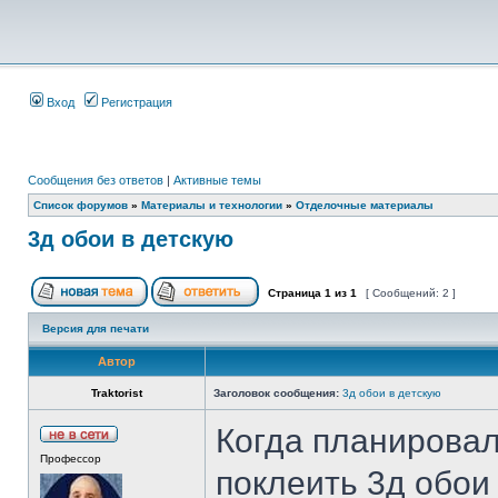
Вход
Регистрация
Сообщения без ответов
|
Активные темы
Список форумов
»
Материалы и технологии
»
Отделочные материалы
3д обои в детскую
Страница
1
из
1
[ Сообщений: 2 ]
Версия для печати
Автор
Traktorist
Заголовок сообщения:
3д обои в детскую
Когда планирова
Профессор
поклеить 3д обои 