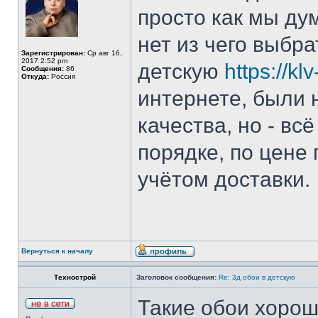
просто как мы ду
нет из чего выбра
Зарегистрирован:
Ср авг 16,
2017 2:52 pm
детскую
https://kl
Сообщения:
86
Откуда:
Россия
интернете, были 
качества, но - вс
порядке, по цене
учётом доставки.
Вернуться к началу
Технострой
Заголовок сообщения:
Re: 3д обои в детскую
Такие обои хорош