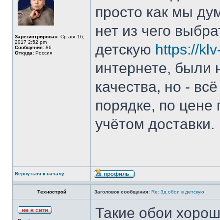
просто как мы ду
нет из чего выбра
Зарегистрирован:
Ср авг 16,
2017 2:52 pm
детскую
https://kl
Сообщения:
86
Откуда:
Россия
интернете, были 
качества, но - вс
порядке, по цене
учётом доставки.
Вернуться к началу
Технострой
Заголовок сообщения:
Re: 3д обои в детскую
Такие обои хорош