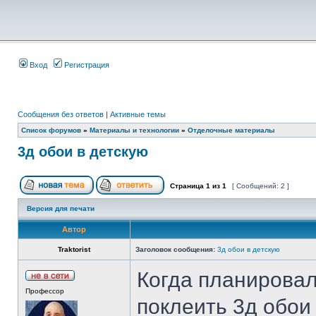
Вход
Регистрация
Сообщения без ответов
|
Активные темы
Список форумов
»
Материалы и технологии
»
Отделочные материалы
3д обои в детскую
Страница
1
из
1
[ Сообщений: 2 ]
Версия для печати
Автор
Traktorist
Заголовок сообщения:
3д обои в детскую
Когда планирова
Профессор
поклеить 3д обои 