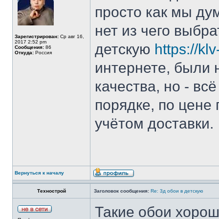
просто как мы ду
нет из чего выбра
Зарегистрирован:
Ср авг 16,
2017 2:52 pm
детскую
https://kl
Сообщения:
86
Откуда:
Россия
интернете, были 
качества, но - вс
порядке, по цене
учётом доставки.
Вернуться к началу
Технострой
Заголовок сообщения:
Re: 3д обои в детскую
Такие обои хорош