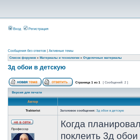
Вход
Регистрация
Сообщения без ответов
|
Активные темы
Список форумов
»
Материалы и технологии
»
Отделочные материалы
3д обои в детскую
Страница
1
из
1
[ Сообщений: 2 ]
Версия для печати
Автор
Traktorist
Заголовок сообщения:
3д обои в детскую
Когда планирова
Профессор
поклеить 3д обои 