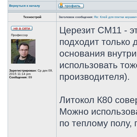
Вернуться к началу
Технострой
Заголовок сообщения:
Re: Клей для плитки керами
Церезит СМ11 - э
Профессор
подходит только
основания внутри
использовать тож
Зарегистрирован:
Ср дек 09,
производителя).
2015 11:14 pm
Сообщения:
89
Литокол К80 сове
Можно использова
по теплому полу, 