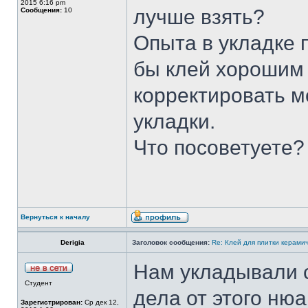
2015 6:16 pm
лучше взять?
Сообщения:
10
Опыта в укладке 
бы клей хорошим
корректировать м
укладки.
Что посоветуете?
Вернуться к началу
Derigia
Заголовок сообщения:
Re: Клей для плитки керами
Нам укладывали с
Студент
дела от этого нюа
Зарегистрирован:
Ср дек 12,