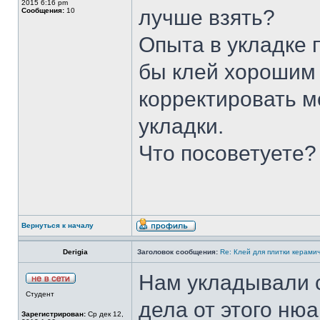
2015 6:16 pm
лучше взять?
Сообщения:
10
Опыта в укладке 
бы клей хорошим
корректировать м
укладки.
Что посоветуете?
Вернуться к началу
Derigia
Заголовок сообщения:
Re: Клей для плитки керами
Нам укладывали с
Студент
дела от этого нюа
Зарегистрирован:
Ср дек 12,