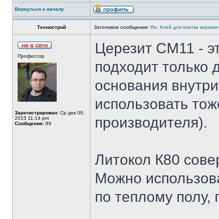
Вернуться к началу
Технострой
Заголовок сообщения:
Re: Клей для плитки керами
Церезит СМ11 - э
Профессор
подходит только
основания внутри
использовать тож
Зарегистрирован:
Ср дек 09,
производителя).
2015 11:14 pm
Сообщения:
89
Литокол К80 сове
Можно использова
по теплому полу, 