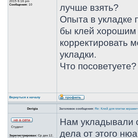
2015 6:16 pm
лучше взять?
Сообщения:
10
Опыта в укладке 
бы клей хорошим
корректировать м
укладки.
Что посоветуете?
Вернуться к началу
Derigia
Заголовок сообщения:
Re: Клей для плитки керами
Нам укладывали с
Студент
дела от этого нюа
Зарегистрирован:
Ср дек 12,