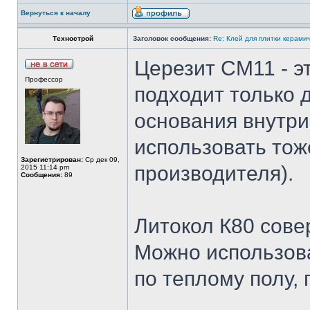
Вернуться к началу
Технострой
Заголовок сообщения:
Re: Клей для плитки керами
Церезит СМ11 - э
Профессор
подходит только
основания внутри
использовать тож
Зарегистрирован:
Ср дек 09,
производителя).
2015 11:14 pm
Сообщения:
89
Литокол К80 сове
Можно использова
по теплому полу, 