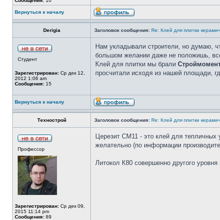
Сообщения:
10
Вернуться к началу
Derigia
Заголовок сообщения:
Re: Клей для плитки керами
Нам укладывали строители, но думаю, чт
большом желании даже не положишь, все
Студент
Клей для плитки мы брали
Строймомент
просчитали исходя из нашей площади, г
Зарегистрирован:
Ср дек 12,
2012 1:06 am
Сообщения:
15
Вернуться к началу
Технострой
Заголовок сообщения:
Re: Клей для плитки керами
Церезит СМ11 - это клей для тепличных
желательно (по информации производите
Профессор
Литокол К80 совершенно другого уровня 
Зарегистрирован:
Ср дек 09,
2015 11:14 pm
Сообщения:
89