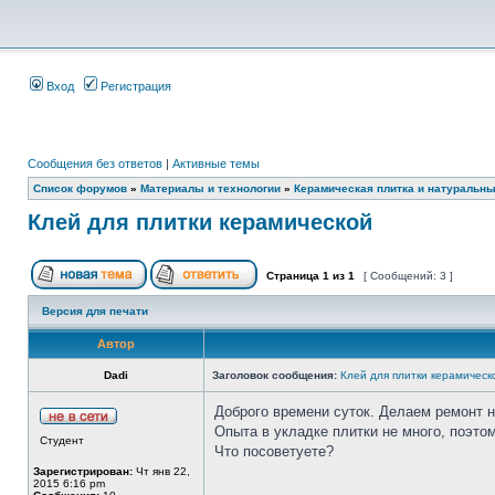
Вход
Регистрация
Сообщения без ответов
|
Активные темы
Список форумов
»
Материалы и технологии
»
Керамическая плитка и натуральн
Клей для плитки керамической
Страница
1
из
1
[ Сообщений: 3 ]
Версия для печати
Автор
Dadi
Заголовок сообщения:
Клей для плитки керамическ
Доброго времени суток. Делаем ремонт н
Опыта в укладке плитки не много, поэто
Студент
Что посоветуете?
Зарегистрирован:
Чт янв 22,
2015 6:16 pm