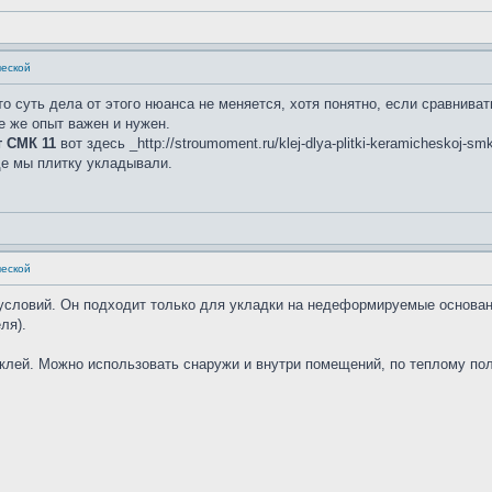
ческой
о суть дела от этого нюанса не меняется, хотя понятно, если сравниват
 же опыт важен и нужен.
 СМК 11
вот здесь _http://stroumoment.ru/klej-dlya-plitki-keramicheskoj
де мы плитку укладывали.
ческой
 условий. Он подходит только для укладки на недеформируемые основан
ля).
клей. Можно использовать снаружи и внутри помещений, по теплому полу,