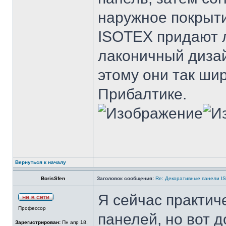
наружное покрыти
ISOTEX придают 
лаконичный дизай
этому они так ши
Прибалтике.
Вернуться к началу
BorisSfen
Заголовок сообщения:
Re: Декоративные панели IS
Я сейчас практич
Профессор
панелей, но вот д
Зарегистрирован:
Пн апр 18,