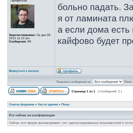
Профессор
больно падать. За
я от ламината пл
а если дома есть
Зарегистрирован:
Ср дек 09,
кайфово будет пр
2015 11:14 pm
Сообщения:
89
Вернуться к началу
Показать сообщения за:
Поле 
Страница
1
из
1
[ Сообщений: 2 ]
Список форумов
»
Части здания
»
Полы
Кто сейчас на конференции
Сейчас этот форум просматривают: нет зарегистрированных пользователей и гости: