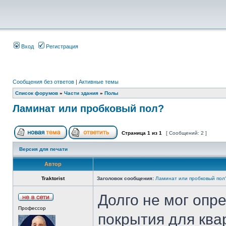
Вход
Регистрация
Сообщения без ответов
|
Активные темы
Список форумов
»
Части здания
»
Полы
Ламинат или пробковый пол?
Страница
1
из
1
[ Сообщений: 2 ]
Версия для печати
Автор
Traktorist
Заголовок сообщения:
Ламинат или пробковый пол
Долго не мог опр
Профессор
покрытия для кв