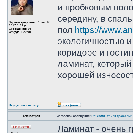
и пробковым поло
середину, в спал
Зарегистрирован:
Ср авг 16,
2017 2:52 pm
пол
https://www.an
Сообщения:
86
Откуда:
Россия
экологичностью и
коридоре и гости
ламинат, который
хорошей износос
Вернуться к началу
Технострой
Заголовок сообщения:
Re: Ламинат или пробковый
Ламинат - очень 