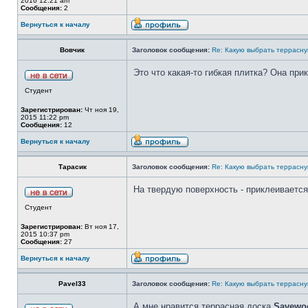
2016 12:21 am
Сообщения:
2
Вернуться к началу
Вовчик
Заголовок сообщения:
Re: Какую выбрать террасну
Это что какая-то гибкая плитка? Она при
Студент
Зарегистрирован:
Чт ноя 19,
2015 11:22 pm
Сообщения:
12
Вернуться к началу
Тарасик
Заголовок сообщения:
Re: Какую выбрать террасну
На твердую поверхность - приклеивается, 
Студент
Зарегистрирован:
Вт ноя 17,
2015 10:37 pm
Сообщения:
27
Вернуться к началу
Pavel33
Заголовок сообщения:
Re: Какую выбрать террасну
А мне нравится террасная доска
Savewo