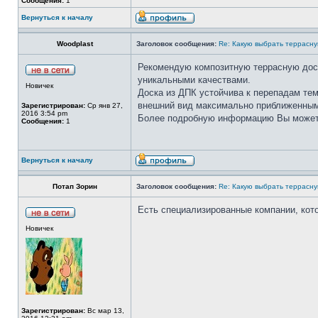
Сообщения:
1
Вернуться к началу
Woodplast
Заголовок сообщения:
Re: Какую выбрать террасну
Рекомендую композитную террасную доску
уникальными качествами.
Новичек
Доска из ДПК устойчива к перепадам те
внешний вид максимально приближенным
Зарегистрирован:
Ср янв 27,
2016 3:54 pm
Более подробную информацию Вы можете на
Сообщения:
1
Вернуться к началу
Потап Зорин
Заголовок сообщения:
Re: Какую выбрать террасну
Есть специализированные компании, кото
Новичек
Зарегистрирован:
Вс мар 13,