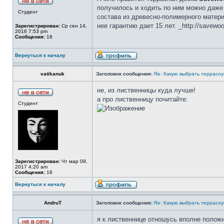
получилось и ходить по ним можно даже б
Студент
состава из древесно-полимерного материа
нее гарантию дает 15 лет. _http://savewoo
Зарегистрирован:
Ср сен 14,
2016 7:53 pm
Сообщения:
18
Вернуться к началу
vatikanuk
Заголовок сообщения:
Re: Какую выбрать террасну
не, из лиственницы куда лучше!
а про лиственницу почитайте:
Студент
Зарегистрирован:
Чт мар 09,
2017 4:20 am
Сообщения:
16
Вернуться к началу
AndruT
Заголовок сообщения:
Re: Какую выбрать террасну
я к лиственнице отношусь вполне полож