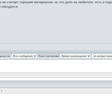
и не считает хорошим материалом, но это дело на любителя. есть и подо
о обходится.
ения за:
Поле сортировки
 1