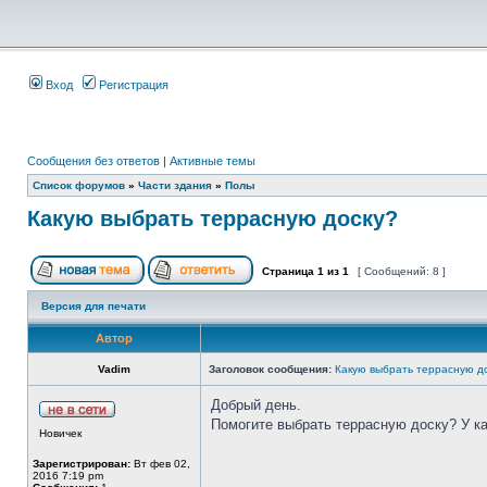
Вход
Регистрация
Сообщения без ответов
|
Активные темы
Список форумов
»
Части здания
»
Полы
Какую выбрать террасную доску?
Страница
1
из
1
[ Сообщений: 8 ]
Версия для печати
Автор
Vadim
Заголовок сообщения:
Какую выбрать террасную д
Добрый день.
Помогите выбрать террасную доску? У 
Новичек
Зарегистрирован:
Вт фев 02,
2016 7:19 pm