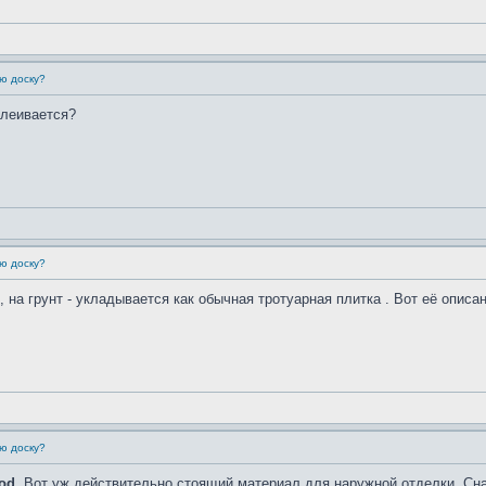
ю доску?
клеивается?
ю доску?
на грунт - укладывается как обычная тротуарная плитка . Вот её описание
ю доску?
od
. Вот уж действительно стоящий материал для наружной отделки. Снач