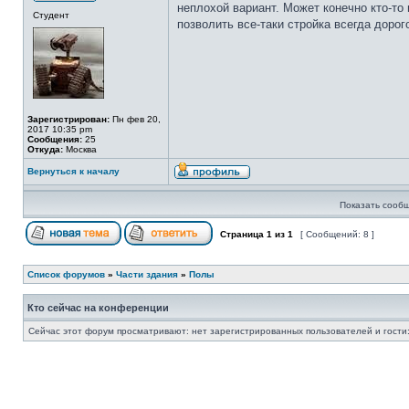
неплохой вариант. Может конечно кто-то 
Студент
позволить все-таки стройка всегда дорог
Зарегистрирован:
Пн фев 20,
2017 10:35 pm
Сообщения:
25
Откуда:
Москва
Вернуться к началу
Показать сообщ
Страница
1
из
1
[ Сообщений: 8 ]
Список форумов
»
Части здания
»
Полы
Кто сейчас на конференции
Сейчас этот форум просматривают: нет зарегистрированных пользователей и гости: