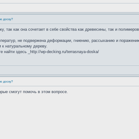
ю доску?
, так как она сочетает в себе свойства как древесины, так и полимеро
мператур, не подвержена деформации, гниению, рассыханию и поражени
 к натуральному дереву.
йти здесь _http://wp-decking.ru/terrasnaya-doska/
ю доску?
рые смогут помочь в этом вопросе.