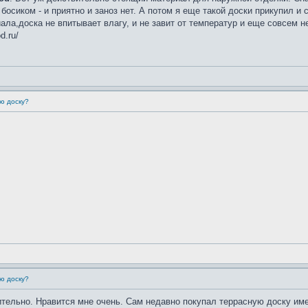
осиком - и приятно и заноз нет. А потом я еще такой доски прикупил и 
ла,доска не впитывает влагу, и не завит от температур и еще совсем не
d.ru/
ю доску?
ю доску?
ительно. Нравится мне очень. Сам недавно покупал террасную доску им