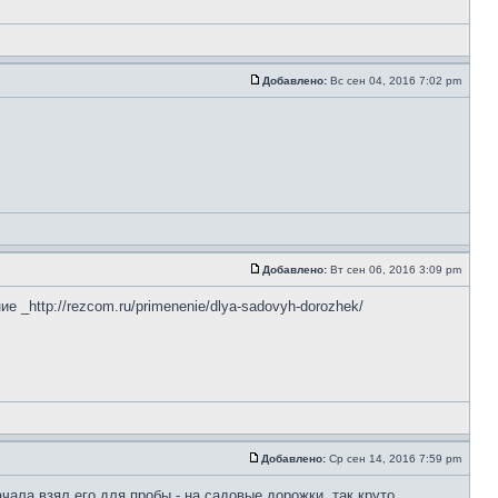
Добавлено:
Вс сен 04, 2016 7:02 pm
Добавлено:
Вт сен 06, 2016 3:09 pm
 _http://rezcom.ru/primenenie/dlya-sadovyh-dorozhek/
Добавлено:
Ср сен 14, 2016 7:59 pm
ала взял его для пробы - на садовые дорожки. так круто