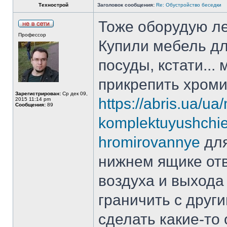
Технострой
Заголовок сообщения:
Re: Обустройство беседки
Тоже оборудую ле
Профессор
Купили мебель д
посуды, кстати...
прикрепить хром
Зарегистрирован:
Ср дек 09,
https://abris.ua/u
2015 11:14 pm
Сообщения:
89
komplektuyushchie-
hromirovannye
для
нижнем ящике отв
воздуха и выхода
граничить с друг
сделать какие-то