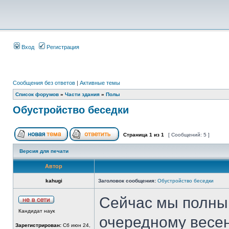
Вход
Регистрация
Сообщения без ответов
|
Активные темы
Список форумов
»
Части здания
»
Полы
Обустройство беседки
Страница
1
из
1
[ Сообщений: 5 ]
Версия для печати
Автор
kahugi
Заголовок сообщения:
Обустройство беседки
Сейчас мы полны
Кандидат наук
очередному весен
Зарегистрирован:
Сб июн 24,