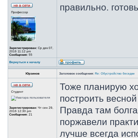
правильно. готов
Профессор
Зарегистрирован:
Ср дек 07,
2016 11:12 pm
Сообщения:
55
Вернуться к началу
Юрзинов
Заголовок сообщения:
Re: Обустройство беседки
Тоже планирую х
Студент
построить весной
Правда там болга
Зарегистрирован:
Чт сен 29,
2016 12:30 pm
Сообщения:
21
поржавели практи
лучше всегда ис