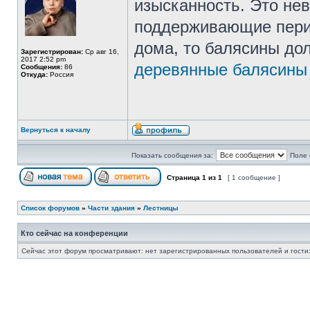
изысканность. Это не
поддерживающие перил
дома, то балясины до
Зарегистрирован:
Ср авг 16,
2017 2:52 pm
деревянные балясины
Сообщения:
86
Откуда:
Россия
Вернуться к началу
Показать сообщения за:
Поле 
Страница
1
из
1
[ 1 сообщение ]
Список форумов
»
Части здания
»
Лестницы
Кто сейчас на конференции
Сейчас этот форум просматривают: нет зарегистрированных пользователей и гости: