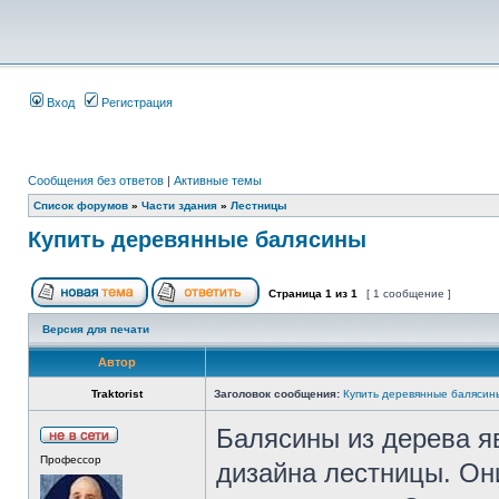
Вход
Регистрация
Сообщения без ответов
|
Активные темы
Список форумов
»
Части здания
»
Лестницы
Купить деревянные балясины
Страница
1
из
1
[ 1 сообщение ]
Версия для печати
Автор
Traktorist
Заголовок сообщения:
Купить деревянные балясин
Балясины из дерева я
Профессор
дизайна лестницы. Он