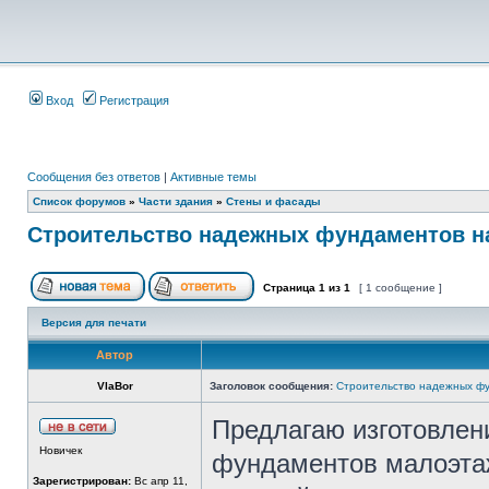
Вход
Регистрация
Сообщения без ответов
|
Активные темы
Список форумов
»
Части здания
»
Стены и фасады
Строительство надежных фундаментов на
Страница
1
из
1
[ 1 сообщение ]
Версия для печати
Автор
VlaBor
Заголовок сообщения:
Строительство надежных фу
Предлагаю изготовлен
Новичек
фундаментов малоэта
Зарегистрирован:
Вс апр 11,