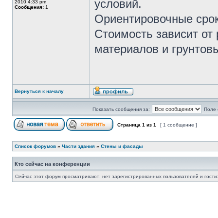
условий.
2010 4:33 pm
Сообщения:
1
Ориентировочные срок
Стоимость зависит от
материалов и грунтов
Вернуться к началу
Показать сообщения за:
Поле 
Страница
1
из
1
[ 1 сообщение ]
Список форумов
»
Части здания
»
Стены и фасады
Кто сейчас на конференции
Сейчас этот форум просматривают: нет зарегистрированных пользователей и гости: