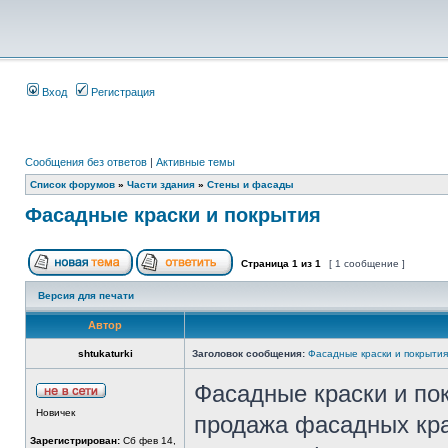
Вход
Регистрация
Сообщения без ответов
|
Активные темы
Список форумов
»
Части здания
»
Стены и фасады
Фасадные краски и покрытия
Страница
1
из
1
[ 1 сообщение ]
Версия для печати
Автор
shtukaturki
Заголовок сообщения:
Фасадные краски и покрытия
Фасадные краски и пок
Новичек
продажа фасадных кра
Зарегистрирован:
Сб фев 14,