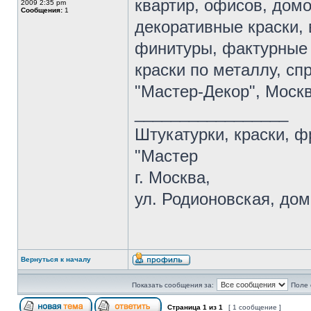
квартир, офисов, дом
2009 2:35 pm
Сообщения:
1
декоративные краски,
финитуры, фактурные 
краски по металлу, сп
"Мастер-Декор", Москва
_________________
Штукатурки, краски, ф
"Мастер
г. Москва,
ул. Родионовская, дом
Вернуться к началу
Показать сообщения за:
Поле 
Страница
1
из
1
[ 1 сообщение ]