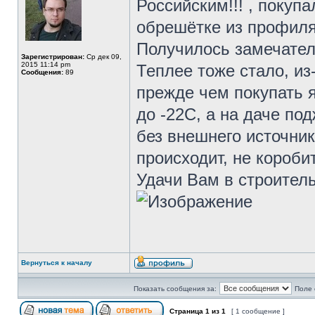
Российским!!! , покупа
обрешётке из профиля
Получилось замечател
Зарегистрирован:
Ср дек 09,
2015 11:14 pm
Теплее тоже стало, из-
Сообщения:
89
прежде чем покупать я
до -22С, а на даче под
без внешнего источника
происходит, не короби
Удачи Вам в строитель
Вернуться к началу
Показать сообщения за:
Поле 
Страница
1
из
1
[ 1 сообщение ]