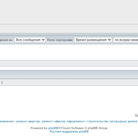
ения за:
Поле сортировки
 1
П
компания
-
ремонт квартир, ремонт офисов, евроремонт, строительство загородных домов
Powered by
phpBB
® Forum Software © phpBB Group
Русская поддержка phpBB