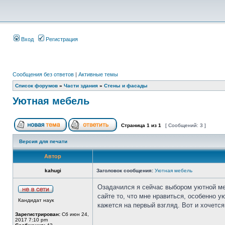
Вход
Регистрация
Сообщения без ответов
|
Активные темы
Список форумов
»
Части здания
»
Стены и фасады
Уютная мебель
Страница
1
из
1
[ Сообщений: 3 ]
Версия для печати
Автор
kahugi
Заголовок сообщения:
Уютная мебель
Озадачился я сейчас выбором уютной меб
сайте то, что мне нравиться, особенно 
Кандидат наук
кажется на первый взгляд. Вот и хочется
Зарегистрирован:
Сб июн 24,
2017 7:10 pm