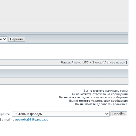
Часовой пояс: UTC + 3 часа [ Летнее время ]
Вы
не можете
начинать темы
Вы
не можете
отвечать на сообщения
Вы
не можете
редактировать свои сообщения
Вы
не можете
удалять свои сообщения
Вы
не можете
добавлять вложения
ерейти:
| e-mail -
evrostroika98@yandex.ru