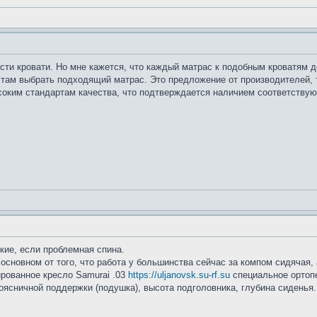
сти кровати. Но мне кажется, что каждый матрас к подобным кроватям 
там выбрать подходящий матрас. Это предложение от производителей, 
соким стандартам качества, что подтверждается наличием соответствую
кие, если проблемная спина.
 основном от того, что работа у большинства сейчас за компом сидячая,
ированное кресло Samurai .03
https://uljanovsk.su-rf.su
специальное ортопе
поясничной поддержки (подушка), высота подголовника, глубина сидень