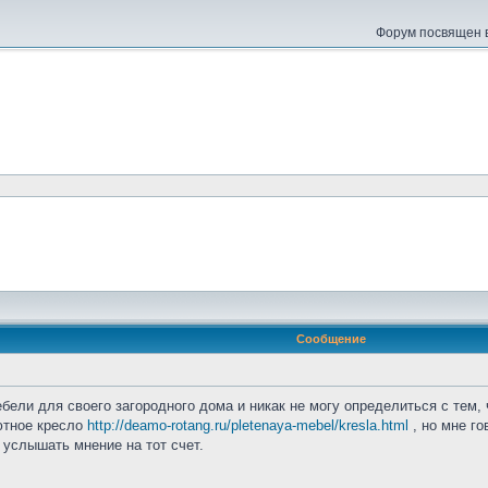
Форум посвящен в
Сообщение
ели для своего загородного дома и никак не могу определиться с тем, 
уютное кресло
http://deamo-rotang.ru/pletenaya-mebel/kresla.html
, но мне го
 услышать мнение на тот счет.