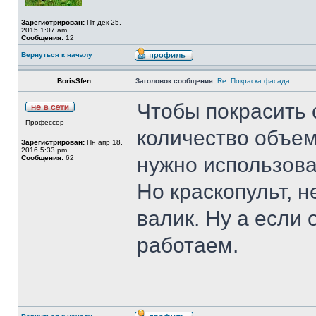
Зарегистрирован:
Пт дек 25,
2015 1:07 am
Сообщения:
12
Вернуться к началу
BorisSfen
Заголовок сообщения:
Re: Покраска фасада.
Чтобы покрасить 
Профессор
количество объем
Зарегистрирован:
Пн апр 18,
2016 5:33 pm
нужно использоват
Сообщения:
62
Но краскопульт, н
валик. Ну а если
работаем.