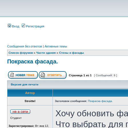
Вход
Регистрация
Сообщения без ответов
|
Активные темы
Список форумов
»
Части здания
»
Стены и фасады
Покраска фасада.
Страница
1
из
1
[ Сообщений: 9 ]
Версия для печати
Автор
Stroittel
Заголовок сообщения:
Покраска фасада.
Хочу обновить фа
Студент
Что выбрать для 
Зарегистрирован:
Вт янв 12,