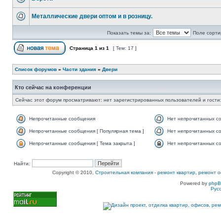
Металлические двери оптом и в розницу.
Показать темы за:
Поле сорти
Страница
1
из
1
[ Тем: 17 ]
Список форумов
»
Части здания
»
Двери
Кто сейчас на конференции
Сейчас этот форум просматривают: нет зарегистрированных пользователей и гости:
Непрочитанные сообщения
Нет непрочитанных с
Непрочитанные сообщения [ Популярная тема ]
Нет непрочитанных со
Непрочитанные сообщения [ Тема закрыта ]
Нет непрочитанных со
Найти:
Copyright © 2010,
Строительная компания
-
ремонт квартир, ремонт о
Powered by
php
Рус