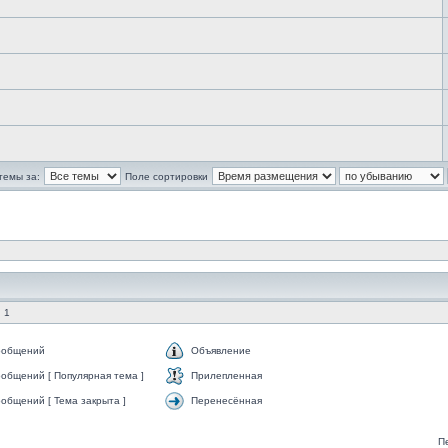
темы за:
Поле сортировки
 1
ообщений
Объявление
общений [ Популярная тема ]
Прилепленная
общений [ Тема закрыта ]
Перенесённая
П