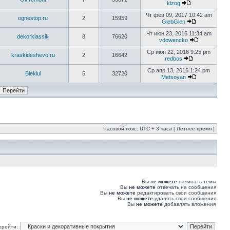
kizog
Чт фев 09, 2017 10:42 am
ognestop.ru
2
15959
GlebGlen
Чт июн 23, 2016 11:34 am
dekorklassik
8
76620
vdowencko
Ср июн 22, 2016 9:25 pm
kraskideshevo.ru
2
16642
redbos
Ср апр 13, 2016 1:24 pm
Bleklui
5
32720
Metsoyan
Часовой пояс: UTC + 3 часа [ Летнее время ]
Вы
не можете
начинать темы
Вы
не можете
отвечать на сообщения
Вы
не можете
редактировать свои сообщения
Вы
не можете
удалять свои сообщения
Вы
не можете
добавлять вложения
ерейти: