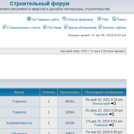
Строительный форум
опросам ремонта квартир и дизайну интерьеры, строительству
На Главную сайта
Список форумов
FAQ
Поиск
Строительные статьи
Гостевая
Доска объявлений
Каталог сайтов
Текущее время: Чт авг 06, 2026 9:03 am
Часовой пояс: UTC + 3 часа [ Летнее время ]
Автор
Ответы
Просмотры
Последнее сообщение
Пн май 10, 2021 6:33 pm
Traktorist
1
46752
Технострой
Пн фев 22, 2021 5:29 pm
Traktorist
1
12044
Traktorist
Сб дек 14, 2019 9:41 pm
kraskideshevo.ru
1
19139
Traktorist
Пн апр 02, 2018 6:48 pm
Oll-remont
7
33872