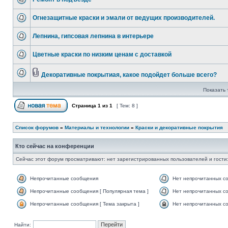
Огнезащитные краски и эмали от ведущих производителей.
Лепнина, гипсовая лепнина в интерьере
Цветные краски по низким ценам c доставкой
Декоративные покрытиая, какое подойдет больше всего?
Показать 
Страница
1
из
1
[ Тем: 8 ]
Список форумов
»
Материалы и технологии
»
Краски и декоративные покрытия
Кто сейчас на конференции
Сейчас этот форум просматривают: нет зарегистрированных пользователей и гости:
Непрочитанные сообщения
Нет непрочитанных с
Непрочитанные сообщения [ Популярная тема ]
Нет непрочитанных со
Непрочитанные сообщения [ Тема закрыта ]
Нет непрочитанных со
Найти: